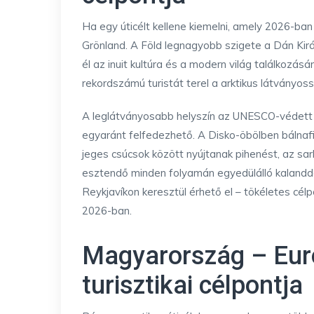
Ha egy úticélt kellene kiemelni, amely 2026-ban
Grönland. A Föld legnagyobb szigete a Dán Ki
él az inuit kultúra és a modern világ találkozás
rekordszámú turistát terel a arktikus látványoss
A leglátványosabb helyszín az UNESCO-védett I
egyaránt felfedezhető. A Disko-öbölben bálnaf
jeges csúcsok között nyújtanak pihenést, az sarki
esztendő minden folyamán egyedülálló kalandd
Reykjavíkon keresztül érhető el – tökéletes célp
2026-ban.
Magyarország – Eur
turisztikai célpontja