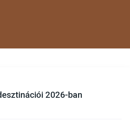
desztinációi 2026-ban