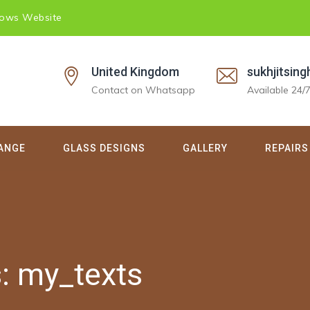
dows Website
United Kingdom
sukhjitsi
Contact on Whatsapp
Available 24/
ANGE
GLASS DESIGNS
GALLERY
REPAIRS
s:
my_texts