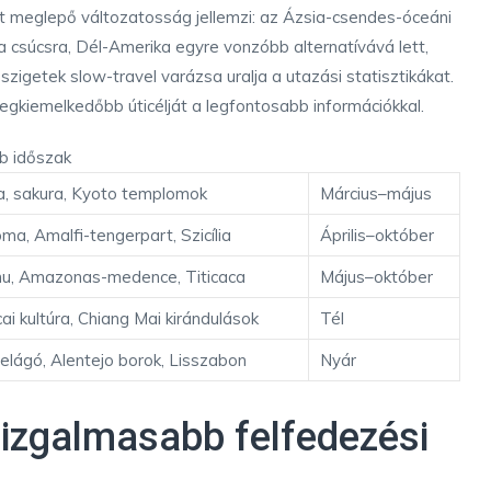
ját meglepő változatosság jellemzi: az Ázsia-csendes-óceáni
a csúcsra, Dél-Amerika egyre vonzóbb alternatívává lett,
zigetek slow-travel varázsa uralja a utazási statisztikákat.
egkiemelkedőbb úticélját a legfontosabb információkkal.
b időszak
a, sakura, Kyoto templomok
Március–május
ma, Amalfi-tengerpart, Szicília
Április–október
hu, Amazonas-medence, Titicaca
Május–október
ai kultúra, Chiang Mai kirándulások
Tél
pelágó, Alentejo borok, Lisszabon
Nyár
gizgalmasabb felfedezési