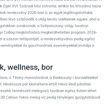
tik Eger XVI. Századi hősi ostroma, amikor kis létszámú hazai
tékok rendezvény 2026-ban is az egyik leglátogatottabb
en lévő szőlővidék a világ kevés vidékeinek egyike, ahol a
alagutakban sorakoznak: a Szépasszony-völgy tucatnyi
elyi Csillag megkóstolása megkerülhetetlen program. 2026-
el a szezon tetőpontját, a rendezvényváros pedig egész
eseményekkel és gasztronómiai eseményekkel invitálja a
k, wellness, bor
ava, a Tihany monostorával, a Badacsony-i borvidékekkel
at. Mindössze pár kilométerre ettől Hévíz kínál páratlan
híresebb természeti melegvizű tavában egész évben lehet
3–38 Celsius-fokos meleg víz pedig tényleges gyógyhatással