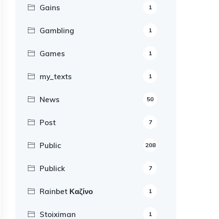
Gains
1
Gambling
1
Games
1
my_texts
1
News
50
Post
7
Public
208
Publick
7
Rainbet Καζίνο
1
Stoiximan
1