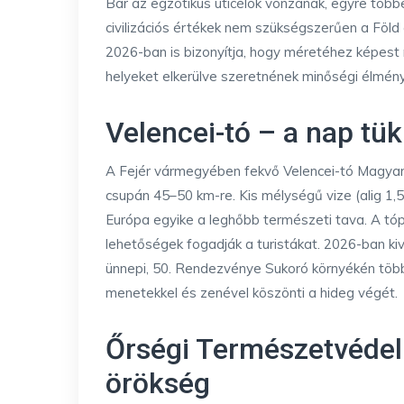
Bár az egzotikus úticélok vonzanak, egyre többe
civilizációs értékek nem szükségszerűen a Föld
2026-ban is bizonyítja, hogy méretéhez képest 
helyeket elkerülve szeretnének minőségi élmén
Velencei-tó – a nap tük
A Fejér vármegyében fekvő Velencei-tó Magyar
csupán 45–50 km-re. Kis mélységű vize (alig 1,
Európa egyike a leghőbb természeti tava. A tó
lehetőségek fogadják a turistákat. 2026-ban ki
ünnepi, 50. Rendezvénye Sukoró környékén több 
menetekkel és zenével köszönti a hideg végét.
Őrségi Természetvédel
örökség