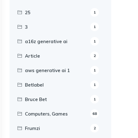
25
1
3
1
a16z generative ai
1
Article
2
aws generative ai 1
1
Betlabel
1
Bruce Bet
1
Computers, Games
68
Frumzi
2