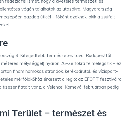
n fedezik fel ismét, hogy a kivételes természeti és
 ellentétes végén találhatók az utazókra. Magyarország
meglepően gazdag úticél – főként azoknak, akik a zsúfolt
yeket.
re
ország 3. Kiterjedtebb természetes tava, Budapesttől
5 méteres mélységgel) nyáron 26–28 fokra felmelegszik – ez
parton finom homokos strandok, kerékpárutak és vízisport-
vételes mérföldkőhöz érkezett a régió: az EFOTT fesztiválra
tízezer fiatalt vonz, a Velencei Karnevál februárban pedig
mi Terület – természet és