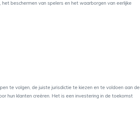
g, het beschermen van spelers en het waarborgen van eerlijke
en te volgen, de juiste jurisdictie te kiezen en te voldoen aan de
r hun klanten creëren. Het is een investering in de toekomst