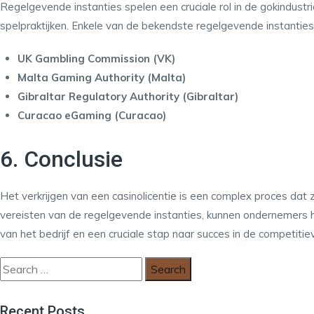
Regelgevende instanties spelen een cruciale rol in de gokindust
spelpraktijken. Enkele van de bekendste regelgevende instanties 
UK Gambling Commission (VK)
Malta Gaming Authority (Malta)
Gibraltar Regulatory Authority (Gibraltar)
Curacao eGaming (Curacao)
6. Conclusie
Het verkrijgen van een casinolicentie is een complex proces dat z
vereisten van de regelgevende instanties, kunnen ondernemers h
van het bedrijf en een cruciale stap naar succes in de competiti
Search
for:
Recent Posts