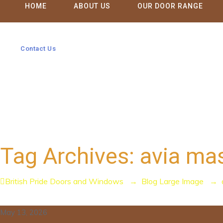
-Trustable
HOME
ABOUT US
OUR DOOR RANGE
Contact Us
Tag Archives:
avia mas
British Pride Doors and Windows
→
Blog Large Image
→
May 13, 2026