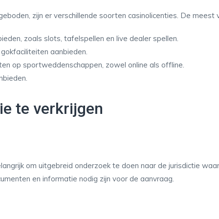
eboden, zijn er verschillende soorten casinolicenties. De meest 
den, zoals slots, tafelspellen en live dealer spellen.
 gokfaciliteiten aanbieden.
chten op sportweddenschappen, zowel online als offline.
nbieden.
e te verkrijgen
angrijk om uitgebreid onderzoek te doen naar de jurisdictie waarin 
cumenten en informatie nodig zijn voor de aanvraag.