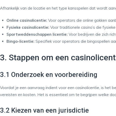
Afhankelijk van de locatie en het type kansspelen dat wordt aang
Online casinolicentie:
Voor operators die online gokken aanbie
Fysieke casinolicentie:
Voor traditionele casino’s die fysieke
Sportweddenschappen licentie:
Voor bedrijven die zich ri
Bingo-licentie:
Specifiek voor operators die bingospellen aa
3. Stappen om een casinolicenti
3.1 Onderzoek en voorbereiding
Voordat je een aanvraag indient voor een casinolicentie, is het bel
vereisten en kosten. Het is essentieel om te begrijpen welke do
3.2 Kiezen van een jurisdictie