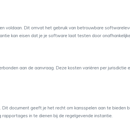
orden voldaan. Dit omvat het gebruik van betrouwbare softwarele
ntie kan eisen dat je je software laat testen door onafhankelijk
 verbonden aan de aanvraag. Deze kosten variëren per jurisdictie
 Dit document geeft je het recht om kansspelen aan te bieden binn
 rapportages in te dienen bij de regelgevende instantie.