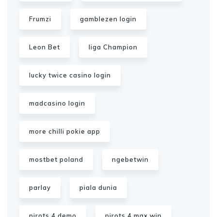
Frumzi
gamblezen login
Leon Bet
liga Champion
lucky twice casino login
madcasino login
more chilli pokie app
mostbet poland
ngebetwin
parlay
piala dunia
pirots 4 demo
pirots 4 max win