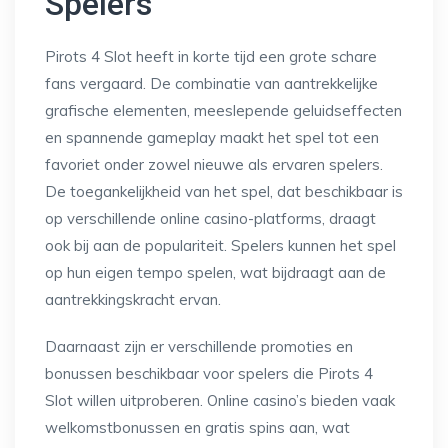
Spelers
Pirots 4 Slot heeft in korte tijd een grote schare
fans vergaard. De combinatie van aantrekkelijke
grafische elementen, meeslepende geluidseffecten
en spannende gameplay maakt het spel tot een
favoriet onder zowel nieuwe als ervaren spelers.
De toegankelijkheid van het spel, dat beschikbaar is
op verschillende online casino-platforms, draagt
ook bij aan de populariteit. Spelers kunnen het spel
op hun eigen tempo spelen, wat bijdraagt aan de
aantrekkingskracht ervan.
Daarnaast zijn er verschillende promoties en
bonussen beschikbaar voor spelers die Pirots 4
Slot willen uitproberen. Online casino’s bieden vaak
welkomstbonussen en gratis spins aan, wat