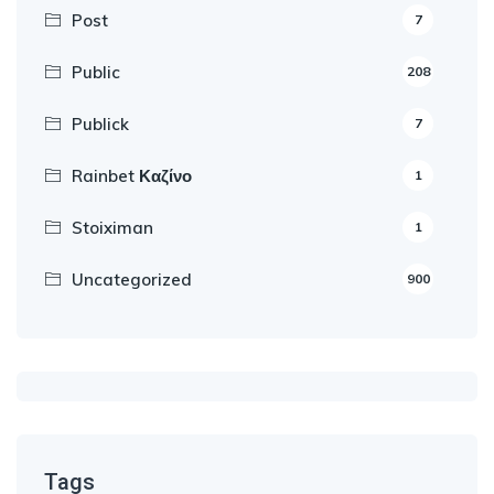
Post
7
Public
208
Publick
7
Rainbet Καζίνο
1
Stoiximan
1
Uncategorized
900
Tags