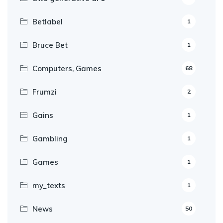
Betlabel
1
Bruce Bet
1
Computers, Games
68
Frumzi
2
Gains
1
Gambling
1
Games
1
my_texts
1
News
50