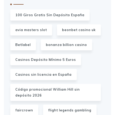
100 Giros Gratis Sin Depósito España
avia masters slot
beonbet casino uk
Betlabel
bonanza billion casino
Casinos Depósito Mínimo 5 Euros
Casinos sin licencia en España
Código promocional William Hill sin
depósito 2026
faircrown
flight legends gambling