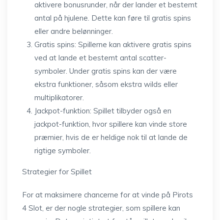
aktivere bonusrunder, når der lander et bestemt
antal på hjulene. Dette kan føre til gratis spins
eller andre belønninger.
Gratis spins: Spillerne kan aktivere gratis spins
ved at lande et bestemt antal scatter-
symboler. Under gratis spins kan der være
ekstra funktioner, såsom ekstra wilds eller
multiplikatorer.
Jackpot-funktion: Spillet tilbyder også en
jackpot-funktion, hvor spillere kan vinde store
præmier, hvis de er heldige nok til at lande de
rigtige symboler.
Strategier for Spillet
For at maksimere chancerne for at vinde på Pirots
4 Slot, er der nogle strategier, som spillere kan