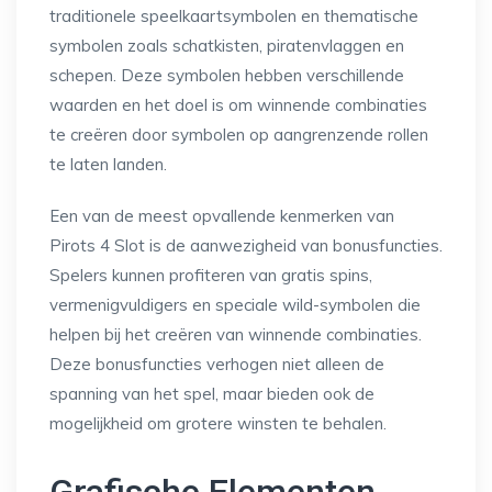
traditionele speelkaartsymbolen en thematische
symbolen zoals schatkisten, piratenvlaggen en
schepen. Deze symbolen hebben verschillende
waarden en het doel is om winnende combinaties
te creëren door symbolen op aangrenzende rollen
te laten landen.
Een van de meest opvallende kenmerken van
Pirots 4 Slot is de aanwezigheid van bonusfuncties.
Spelers kunnen profiteren van gratis spins,
vermenigvuldigers en speciale wild-symbolen die
helpen bij het creëren van winnende combinaties.
Deze bonusfuncties verhogen niet alleen de
spanning van het spel, maar bieden ook de
mogelijkheid om grotere winsten te behalen.