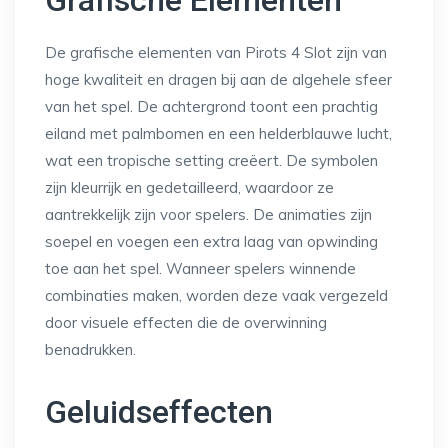
Grafische Elementen
De grafische elementen van Pirots 4 Slot zijn van
hoge kwaliteit en dragen bij aan de algehele sfeer
van het spel. De achtergrond toont een prachtig
eiland met palmbomen en een helderblauwe lucht,
wat een tropische setting creëert. De symbolen
zijn kleurrijk en gedetailleerd, waardoor ze
aantrekkelijk zijn voor spelers. De animaties zijn
soepel en voegen een extra laag van opwinding
toe aan het spel. Wanneer spelers winnende
combinaties maken, worden deze vaak vergezeld
door visuele effecten die de overwinning
benadrukken.
Geluidseffecten