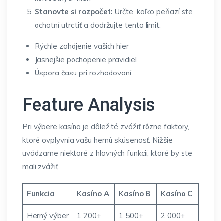
Stanovte si rozpočet:
Určte, koľko peňazí ste
ochotní utratiť a dodržujte tento limit.
Rýchle zahájenie vašich hier
Jasnejšie pochopenie pravidiel
Úspora času pri rozhodovaní
Feature Analysis
Pri výbere kasína je dôležité zvážiť rôzne faktory,
ktoré ovplyvnia vašu hernú skúsenosť. Nižšie
uvádzame niektoré z hlavných funkcií, ktoré by ste
mali zvážiť.
Funkcia
Kasíno A
Kasíno B
Kasíno C
Herný výber
1 200+
1 500+
2 000+