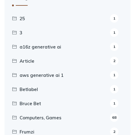
25
1
3
1
a16z generative ai
1
Article
2
aws generative ai 1
1
Betlabel
1
Bruce Bet
1
Computers, Games
68
Frumzi
2