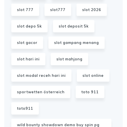
slot 777
slot777
slot 2026
slot depo 5k
slot deposit 5k
slot gacor
slot gampang menang
slot hari ini
slot mahjong
slot modal receh hari ini
slot online
sportwetten österreich
toto 911
toto911
wild bounty showdown demo buy spin pg