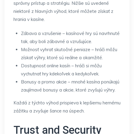
správny prístup a stratégiu. Nižšie sú uvedené
niektoré z hlavných výhod, ktoré môžete získať z
hrania v kasíne.
Zábava a vzrušenie – kasínové hry sú navrhnuté
tak, aby boli zábavné a vzrušujúce.
Možnosť vyhrať skutočné peniaze – hráči môžu
získať výhry, ktoré sú reálne a okamžité.
Dostupnosť online kasín – hráči si môžu
vychutnať hry kdekoľvek a kedykoľvek.
Bonusy a promo akcie – mnohé kasína ponúkajú
zaujímavé bonusy a akcie, ktoré zvyšujú výhry.
Každá z týchto výhod prispieva k lepšiemu hernému
zážitku a zvyšuje šance na úspech.
Trust and Security