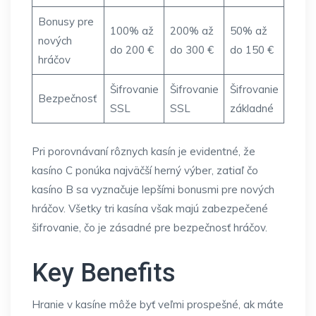
Bonusy pre
100% až
200% až
50% až
nových
do 200 €
do 300 €
do 150 €
hráčov
Šifrovanie
Šifrovanie
Šifrovanie
Bezpečnosť
SSL
SSL
základné
Pri porovnávaní rôznych kasín je evidentné, že
kasíno C ponúka najväčší herný výber, zatiaľ čo
kasíno B sa vyznačuje lepšími bonusmi pre nových
hráčov. Všetky tri kasína však majú zabezpečené
šifrovanie, čo je zásadné pre bezpečnosť hráčov.
Key Benefits
Hranie v kasíne môže byť veľmi prospešné, ak máte