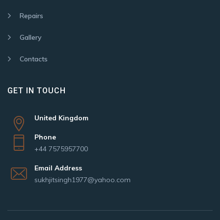
Repairs
Gallery
Contacts
GET IN TOUCH
United Kingdom
Phone
+44 7575957700
Email Address
sukhjitsingh1977@yahoo.com