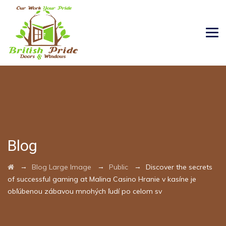
Blog
→
→
→
Blog Large Image
Public
Discover the secrets
of successful gaming at Malina Casino Hranie v kasíne je
obľúbenou zábavou mnohých ľudí po celom sv