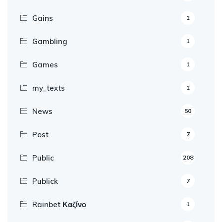
Gains
1
Gambling
1
Games
1
my_texts
1
News
50
Post
7
Public
208
Publick
7
Rainbet Καζίνο
1