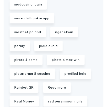
madcasino login
more chilli pokie app
mostbet poland
ngebetwin
parlay
piala dunia
pirots 4 demo
pirots 4 max win
plataforma 8 cassino
prediksi bola
Rainbet GR
Read more
Real Money
red persimmon nails