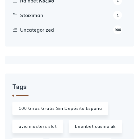
Rainbet Καζίνο
1
Stoiximan
1
Uncategorized
900
Tags
100 Giros Gratis Sin Depósito España
avia masters slot
beonbet casino uk