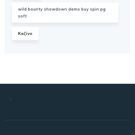
wild bounty showdown demo buy spin pg
soft
Καζίνο