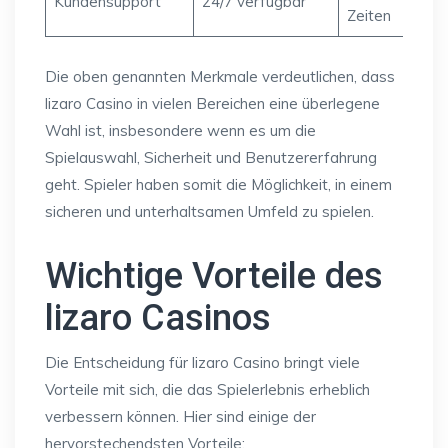
Kundensupport
24/7 verfügbar
Zeiten
Die oben genannten Merkmale verdeutlichen, dass
lizaro Casino in vielen Bereichen eine überlegene
Wahl ist, insbesondere wenn es um die
Spielauswahl, Sicherheit und Benutzererfahrung
geht. Spieler haben somit die Möglichkeit, in einem
sicheren und unterhaltsamen Umfeld zu spielen.
Wichtige Vorteile des
lizaro Casinos
Die Entscheidung für lizaro Casino bringt viele
Vorteile mit sich, die das Spielerlebnis erheblich
verbessern können. Hier sind einige der
hervorstechendsten Vorteile: