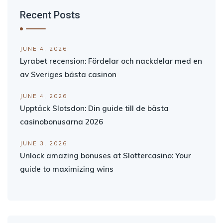
Recent Posts
JUNE 4, 2026
Lyrabet recension: Fördelar och nackdelar med en
av Sveriges bästa casinon
JUNE 4, 2026
Upptäck Slotsdon: Din guide till de bästa
casinobonusarna 2026
JUNE 3, 2026
Unlock amazing bonuses at Slottercasino: Your
guide to maximizing wins