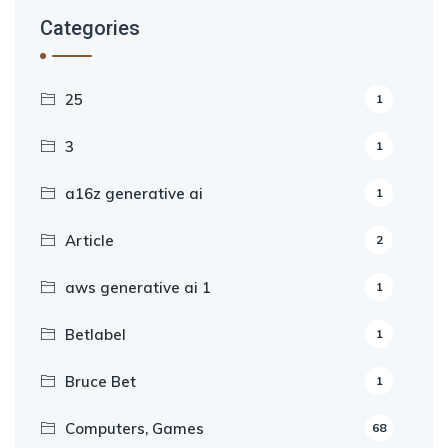
Categories
25
1
3
1
a16z generative ai
1
Article
2
aws generative ai 1
1
Betlabel
1
Bruce Bet
1
Computers, Games
68