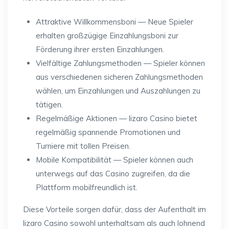
Attraktive Willkommensboni — Neue Spieler
erhalten großzügige Einzahlungsboni zur
Förderung ihrer ersten Einzahlungen.
Vielfältige Zahlungsmethoden — Spieler können
aus verschiedenen sicheren Zahlungsmethoden
wählen, um Einzahlungen und Auszahlungen zu
tätigen.
Regelmäßige Aktionen — lizaro Casino bietet
regelmäßig spannende Promotionen und
Turniere mit tollen Preisen.
Mobile Kompatibilität — Spieler können auch
unterwegs auf das Casino zugreifen, da die
Plattform mobilfreundlich ist.
Diese Vorteile sorgen dafür, dass der Aufenthalt im
lizaro Casino sowohl unterhaltsam als auch lohnend