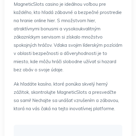
MagneticSlots casino je ideálnou voľbou pre
každého, kto hľadá zábavné a bezpečné prostredie
na hranie online hier. S množstvom hier,
atraktívnymi bonusmi a vysokoukvalitným
zákazníckym servisom si získalo množstvo
spokojných hráčov. Vďaka svojim líderským pozíciám
v oblasti bezpečnosti a dôveryhodnosti je to
miesto, kde môžu hráči slobodne užívať si hazard
bez obáv o svoje údaje.
Ak hľadáte kasíno, ktoré ponúka skvelý herný
zážitok, skontrolujte MagneticSlots a presvedčte
sa sami! Nechajte sa unášať vzrušením a zábavou,
ktorá na vás čaká na tejto inovatívnej platforme.