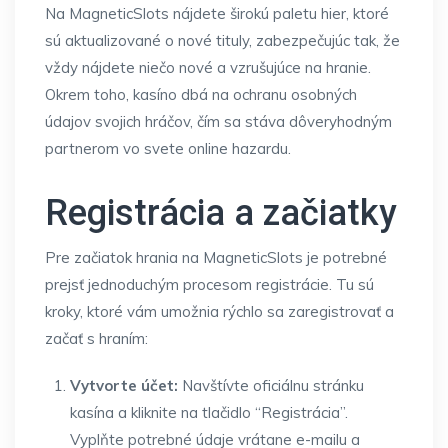
Na MagneticSlots nájdete širokú paletu hier, ktoré
sú aktualizované o nové tituly, zabezpečujúc tak, že
vždy nájdete niečo nové a vzrušujúce na hranie.
Okrem toho, kasíno dbá na ochranu osobných
údajov svojich hráčov, čím sa stáva dôveryhodným
partnerom vo svete online hazardu.
Registrácia a začiatky
Pre začiatok hrania na MagneticSlots je potrebné
prejsť jednoduchým procesom registrácie. Tu sú
kroky, ktoré vám umožnia rýchlo sa zaregistrovať a
začať s hraním:
Vytvorte účet:
Navštívte oficiálnu stránku
kasína a kliknite na tlačidlo “Registrácia”.
Vyplňte potrebné údaje vrátane e-mailu a