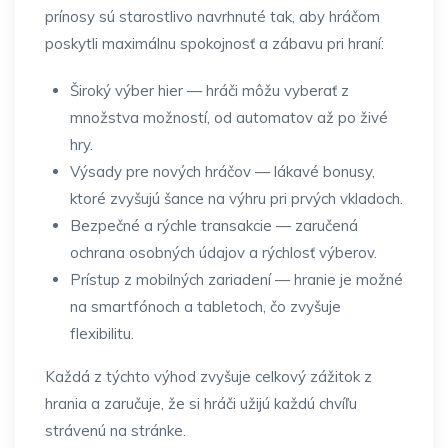
prínosy sú starostlivo navrhnuté tak, aby hráčom
poskytli maximálnu spokojnosť a zábavu pri hraní:
Široký výber hier — hráči môžu vyberať z
množstva možností, od automatov až po živé
hry.
Výsady pre nových hráčov — lákavé bonusy,
ktoré zvyšujú šance na výhru pri prvých vkladoch.
Bezpečné a rýchle transakcie — zaručená
ochrana osobných údajov a rýchlosť výberov.
Prístup z mobilných zariadení — hranie je možné
na smartfónoch a tabletoch, čo zvyšuje
flexibilitu.
Každá z týchto výhod zvyšuje celkový zážitok z
hrania a zaručuje, že si hráči užijú každú chvíľu
strávenú na stránke.