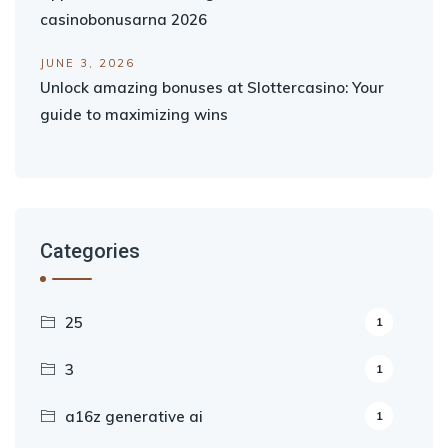
casinobonusarna 2026
JUNE 3, 2026
Unlock amazing bonuses at Slottercasino: Your
guide to maximizing wins
Categories
25
1
3
1
a16z generative ai
1