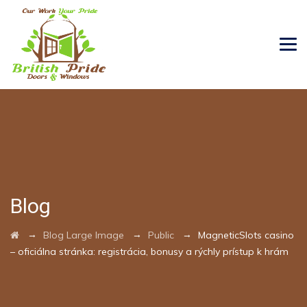
Blog
→
→
→
Blog Large Image
Public
MagneticSlots casino
– oficiálna stránka: registrácia, bonusy a rýchly prístup k hrám