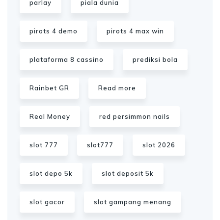
parlay
piala dunia
pirots 4 demo
pirots 4 max win
plataforma 8 cassino
prediksi bola
Rainbet GR
Read more
Real Money
red persimmon nails
slot 777
slot777
slot 2026
slot depo 5k
slot deposit 5k
slot gacor
slot gampang menang