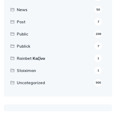
News
50
Post
7
Public
208
Publick
7
Rainbet Καζίνο
1
Stoiximan
1
Uncategorized
900