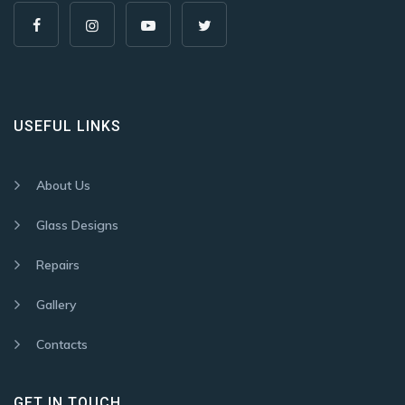
USEFUL LINKS
About Us
Glass Designs
Repairs
Gallery
Contacts
GET IN TOUCH