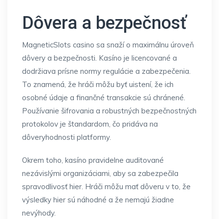
Dôvera a bezpečnosť
MagneticSlots casino sa snaží o maximálnu úroveň
dôvery a bezpečnosti. Kasíno je licencované a
dodržiava prísne normy regulácie a zabezpečenia.
To znamená, že hráči môžu byť uistení, že ich
osobné údaje a finančné transakcie sú chránené.
Používanie šifrovania a robustných bezpečnostných
protokolov je štandardom, čo pridáva na
dôveryhodnosti platformy.
Okrem toho, kasíno pravidelne auditované
nezávislými organizáciami, aby sa zabezpečila
spravodlivosť hier. Hráči môžu mať dôveru v to, že
výsledky hier sú náhodné a že nemajú žiadne
nevýhody.