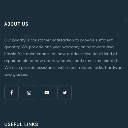
ABOUT US
Our priority is coustomer satisfaction to provide sufficient
quantity. We provide one year warranty on hardware and
hassle free maintenance on new products We do all kind of
repair on old or new doors windows and aluminium biofold
We also provide assistance with repair related locks, hardware
and glasses.
USEFUL LINKS