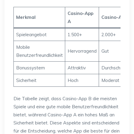
Casino-App
Merkmal
Casino-App B
A
Spieleangebot
1.500+
2.000+
Mobile
Hervorragend
Gut
Benutzerfreundlichkeit
Bonussystem
Attraktiv
Durchschnittlich
Sicherheit
Hoch
Moderat
Die Tabelle zeigt, dass Casino-App B die meisten
Spiele und eine gute mobile Benutzerfreundlichkeit
bietet, während Casino-App A ein hohes Maß an
Sicherheit bietet. Diese Aspekte sind entscheidend
für die Entscheidung, welche App die beste für dein