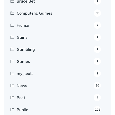
Bruce Bet
1
Computers, Games
68
Frumzi
2
Gains
1
Gambling
1
Games
1
my_texts
1
News
50
Post
7
Public
208