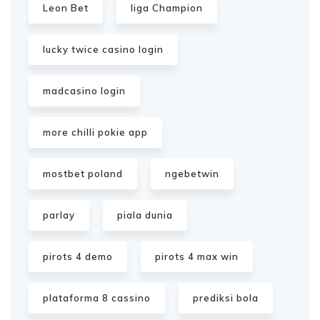
Leon Bet
liga Champion
lucky twice casino login
madcasino login
more chilli pokie app
mostbet poland
ngebetwin
parlay
piala dunia
pirots 4 demo
pirots 4 max win
plataforma 8 cassino
prediksi bola