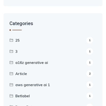
Categories
25
1
3
1
a16z generative ai
1
Article
2
aws generative ai 1
1
Betlabel
1