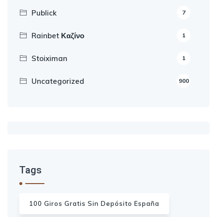
Publick
7
Rainbet Καζίνο
1
Stoiximan
1
Uncategorized
900
Tags
100 Giros Gratis Sin Depósito España