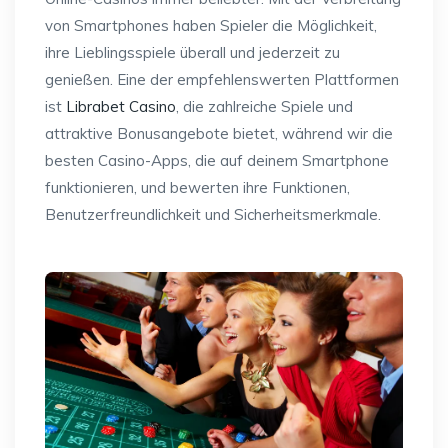
von Smartphones haben Spieler die Möglichkeit,
ihre Lieblingsspiele überall und jederzeit zu
genießen. Eine der empfehlenswerten Plattformen
ist
Librabet Casino
, die zahlreiche Spiele und
attraktive Bonusangebote bietet, während wir die
besten Casino-Apps, die auf deinem Smartphone
funktionieren, und bewerten ihre Funktionen,
Benutzerfreundlichkeit und Sicherheitsmerkmale.