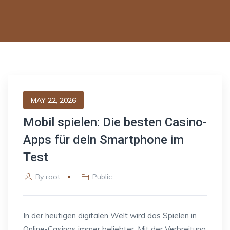
MAY 22, 2026
Mobil spielen: Die besten Casino-
Apps für dein Smartphone im
Test
By
root
Public
In der heutigen digitalen Welt wird das Spielen in
Online-Casinos immer beliebter. Mit der Verbreitung