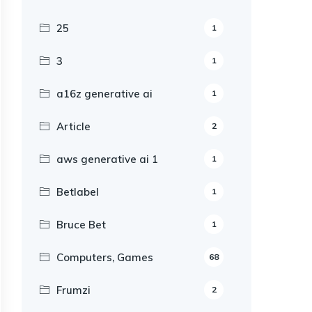
25
1
3
1
a16z generative ai
1
Article
2
aws generative ai 1
1
Betlabel
1
Bruce Bet
1
Computers, Games
68
Frumzi
2