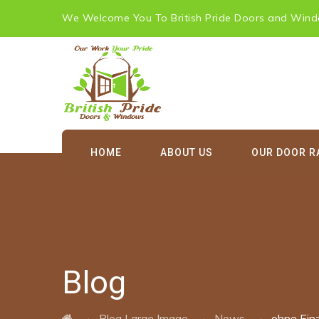
We Welcome You To British Pride Doors and Win
HOME
ABOUT US
OUR DOOR R
Blog
→
→
→
Blog Large Image
News
ohne Ein