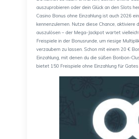
auszuprobieren oder dein Glück an den Slots her
Casino Bonus ohne Einzahlung ist auch 2026 eine
kennenzulernen. Nutze diese Chance, aktiviere 
auszulösen – der Mega-Jackpot wartet vielleich
Freispiele in der Bonusrunde, um riesige Multip
verzaubern zu lassen. Schon mit einem 20 € Bo
Einzahlung, mit denen du die süßen Bonbon-Clus
bietet 150 Freispiele ohne Einzahlung für Gates