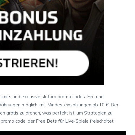
imits und exklusive slotoro promo codes. Ein- und
ährungen möglich, mit Mindesteinzahlungen ab 10 €. Der
en gratis zu drehen, was perfekt ist, um Strategien zu
 promo code, der Free Bets für Live-Spiele freischaltet.