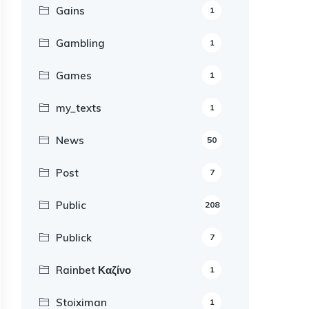
Gains
1
Gambling
1
Games
1
my_texts
1
News
50
Post
7
Public
208
Publick
7
Rainbet Καζίνο
1
Stoiximan
1