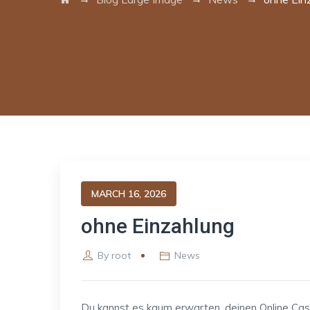
MARCH 16, 2026
ohne Einzahlung
By
root
News
Du kannst es kaum erwarten, deinen Online Cas