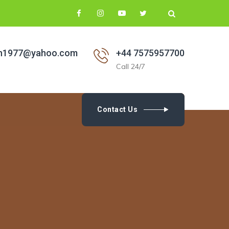
ngh1977@yahoo.com
+44 7575957700
7
Call 24/7
Contact Us