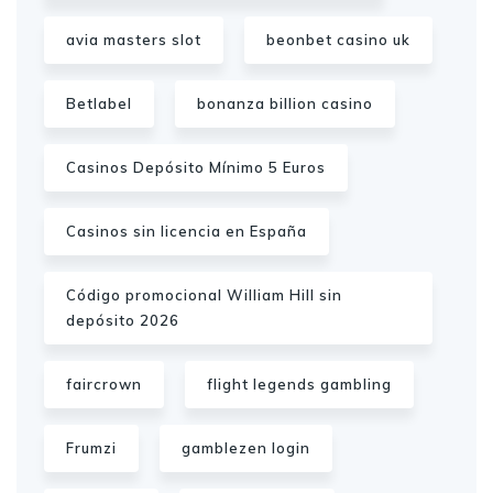
avia masters slot
beonbet casino uk
Betlabel
bonanza billion casino
Casinos Depósito Mínimo 5 Euros
Casinos sin licencia en España
Código promocional William Hill sin
depósito 2026
faircrown
flight legends gambling
Frumzi
gamblezen login