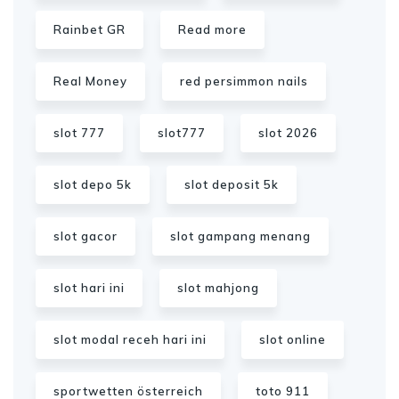
Rainbet GR
Read more
Real Money
red persimmon nails
slot 777
slot777
slot 2026
slot depo 5k
slot deposit 5k
slot gacor
slot gampang menang
slot hari ini
slot mahjong
slot modal receh hari ini
slot online
sportwetten österreich
toto 911