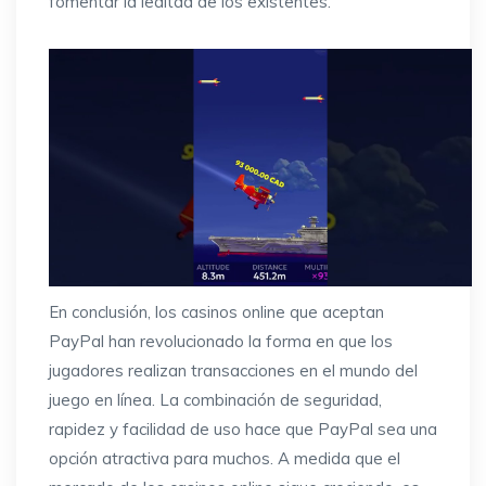
fomentar la lealtad de los existentes.
En conclusión, los casinos online que aceptan
PayPal han revolucionado la forma en que los
jugadores realizan transacciones en el mundo del
juego en línea. La combinación de seguridad,
rapidez y facilidad de uso hace que PayPal sea una
opción atractiva para muchos. A medida que el