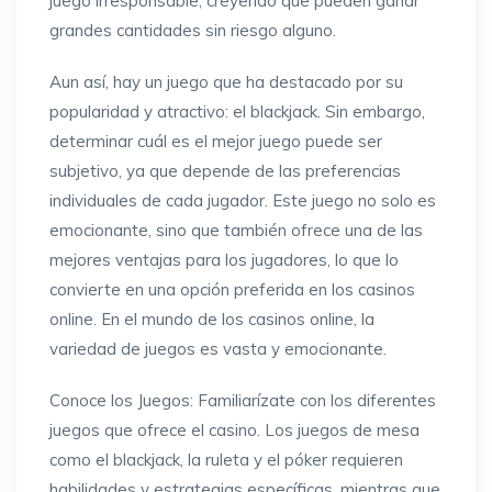
juego irresponsable, creyendo que pueden ganar
grandes cantidades sin riesgo alguno.
Aun así, hay un juego que ha destacado por su
popularidad y atractivo: el blackjack. Sin embargo,
determinar cuál es el mejor juego puede ser
subjetivo, ya que depende de las preferencias
individuales de cada jugador. Este juego no solo es
emocionante, sino que también ofrece una de las
mejores ventajas para los jugadores, lo que lo
convierte en una opción preferida en los casinos
online. En el mundo de los casinos online, la
variedad de juegos es vasta y emocionante.
Conoce los Juegos: Familiarízate con los diferentes
juegos que ofrece el casino. Los juegos de mesa
como el blackjack, la ruleta y el póker requieren
habilidades y estrategias específicas, mientras que