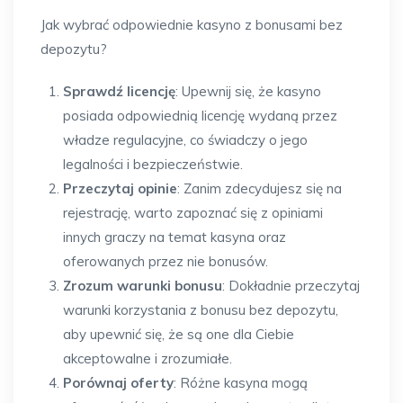
Jak wybrać odpowiednie kasyno z bonusami bez
depozytu?
Sprawdź licencję
: Upewnij się, że kasyno
posiada odpowiednią licencję wydaną przez
władze regulacyjne, co świadczy o jego
legalności i bezpieczeństwie.
Przeczytaj opinie
: Zanim zdecydujesz się na
rejestrację, warto zapoznać się z opiniami
innych graczy na temat kasyna oraz
oferowanych przez nie bonusów.
Zrozum warunki bonusu
: Dokładnie przeczytaj
warunki korzystania z bonusu bez depozytu,
aby upewnić się, że są one dla Ciebie
akceptowalne i zrozumiałe.
Porównaj oferty
: Różne kasyna mogą