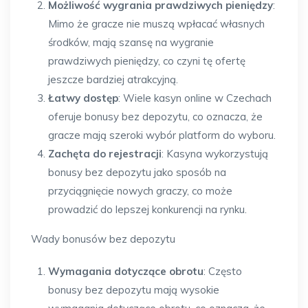
Możliwość wygrania prawdziwych pieniędzy
:
Mimo że gracze nie muszą wpłacać własnych
środków, mają szansę na wygranie
prawdziwych pieniędzy, co czyni tę ofertę
jeszcze bardziej atrakcyjną.
Łatwy dostęp
: Wiele kasyn online w Czechach
oferuje bonusy bez depozytu, co oznacza, że
gracze mają szeroki wybór platform do wyboru.
Zachęta do rejestracji
: Kasyna wykorzystują
bonusy bez depozytu jako sposób na
przyciągnięcie nowych graczy, co może
prowadzić do lepszej konkurencji na rynku.
Wady bonusów bez depozytu
Wymagania dotyczące obrotu
: Często
bonusy bez depozytu mają wysokie