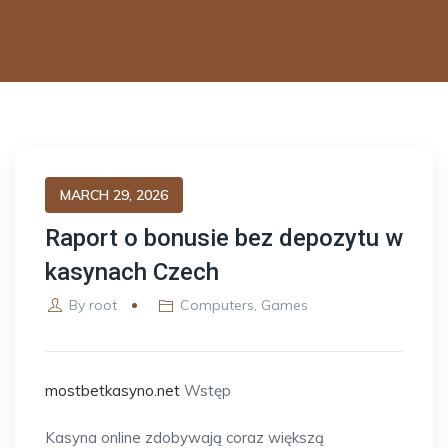
MARCH 29, 2026
Raport o bonusie bez depozytu w
kasynach Czech
By
root
Computers, Games
mostbetkasyno.net
Wstęp
Kasyna online zdobywają coraz większą