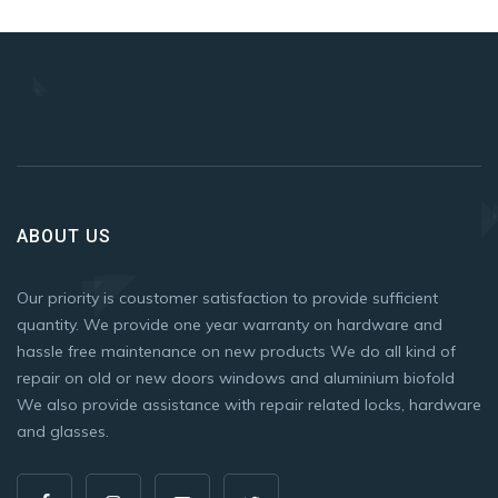
ABOUT US
Our priority is coustomer satisfaction to provide sufficient
quantity. We provide one year warranty on hardware and
hassle free maintenance on new products We do all kind of
repair on old or new doors windows and aluminium biofold
We also provide assistance with repair related locks, hardware
and glasses.