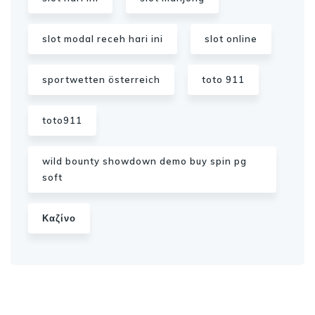
slot modal receh hari ini
slot online
sportwetten österreich
toto 911
toto911
wild bounty showdown demo buy spin pg
soft
Καζίνο