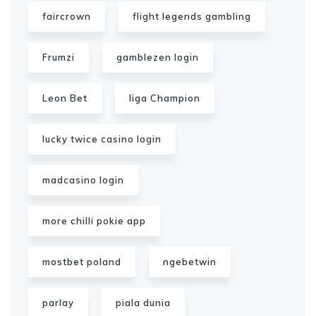
faircrown
flight legends gambling
Frumzi
gamblezen login
Leon Bet
liga Champion
lucky twice casino login
madcasino login
more chilli pokie app
mostbet poland
ngebetwin
parlay
piala dunia