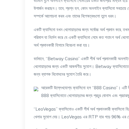
বর্তমান যুগে অনলাইন ক্যাসিনো গেমিংয়ের একটি জনপ্রিয় মাধ্যম হয়ে
উপার্জন করছেন। তবে, প্রশ্ন হল, কোন অনলাইন ক্যাসিনো সবচেয়ে বে
সম্পর্কে আলোচনা করব এবং তাদের বিশেষত্বগুলো তুলে ধরব।
একটি ক্যাসিনো যখন খেলোয়াড়দের জন্য সর্বোচ্চ অর্থ প্রদান 
পরিমাপ যা নির্দেশ করে যে একটি ক্যাসিনো গেমে কত শতাংশ অর্থ খে
অর্থ প্রদানকারী হিসাবে বিবেচনা করা হয়।
বর্তমানে, “Betway Casino” একটি শীর্ষ অর্থ প্রদানকারী অনলা
খেলোয়াড়দের জন্য একটি আকর্ষণীয় সুযোগ। Betway ক্যাসিনোতে বিভি
জন্য ব্যাপক বিনোদনের সুযোগ তৈরি করে।
আরেকটি উল্লেখযোগ্য ক্যাসিনো হল “888 Casino”। এটি দী
888 ক্যাসিনোতে খেলোয়াড়দের জন্য প্রচুর বোনাস এবং প্রচার
“LeoVegas” ক্যাসিনোও একটি শীর্ষ অর্থ প্রদানকারী ক্যাসিনো হিসেব
খেলার সুযোগ দেয়। LeoVegas এর RTP হার গড়ে 96% এর বেশি,