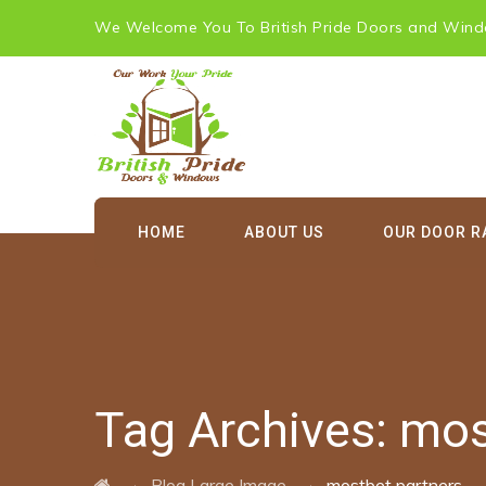
We Welcome You To British Pride Doors and Win
HOME
ABOUT US
OUR DOOR R
Tag Archives:
mos
→
→
Blog Large Image
mostbet partners