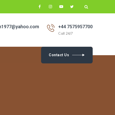
ngh1977@yahoo.com
+44 7575957700
7
Call 24/7
Contact Us