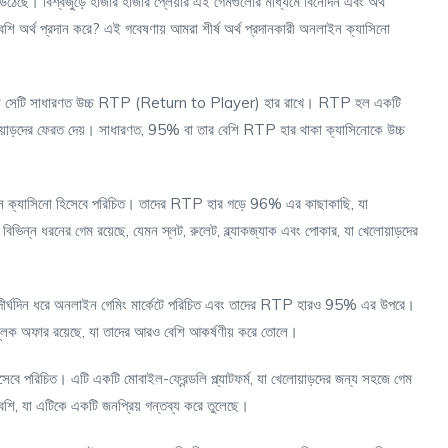
 উঠেছে। বিশ্বজুড়ে হাজার হাজার প্লেয়ার এই গেমগুলোর মাধ্যমে বিনোদন এবং অর্থ
শি অর্থ প্রদান করে? এই গবেষণায় আমরা শীর্ষ অর্থ প্রদানকারী অনলাইন ক্যাসিনো
করে, তখন সেটি সাধারণত উচ্চ RTP (Return to Player) হার রাখে। RTP হল একটি
লোয়াড়দের ফেরত দেয়। সাধারণত, 95% বা তার বেশি RTP হার থাকা ক্যাসিনোকে উচ্চ
ইন ক্যাসিনো হিসেবে পরিচিত। তাদের RTP হার গড়ে 96% এর কাছাকাছি, যা
ন্ন ধরনের গেম রয়েছে, যেমন স্লট, রুলেট, ব্ল্যাকজ্যাক এবং পোকার, যা খেলোয়াড়দের
র্ঘদিন ধরে অনলাইন গেমিং মার্কেটে পরিচিত এবং তাদের RTP হারও 95% এর উপরে।
মূলক অফার রয়েছে, যা তাদের আরও বেশি আকর্ষণীয় করে তোলে।
ে পরিচিত। এটি একটি মোবাইল-ফ্রেন্ডলি প্ল্যাটফর্ম, যা খেলোয়াড়দের জন্য সহজে গেম
 যা এটিকে একটি জনপ্রিয় গন্তব্য করে তুলেছে।