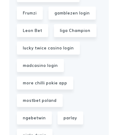
Frumzi
gamblezen login
Leon Bet
liga Champion
lucky twice casino login
madcasino login
more chilli pokie app
mostbet poland
ngebetwin
parlay