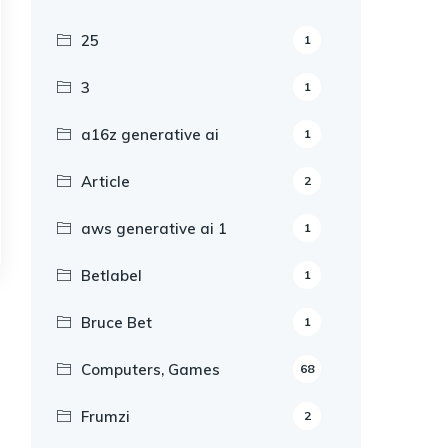
25
1
3
1
a16z generative ai
1
Article
2
aws generative ai 1
1
Betlabel
1
Bruce Bet
1
Computers, Games
68
Frumzi
2